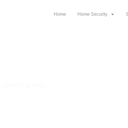
Home
Home Security
ADVICE & TIPS
Ut deserunt o