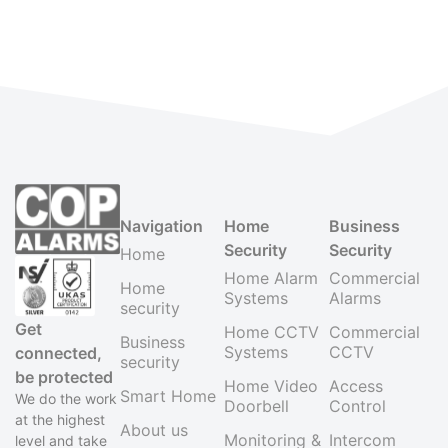
Navigation
Home
Business
Security
Security
Home
Home Alarm
Commercial
Home
Systems
Alarms
security
Get
Home CCTV
Commercial
Business
Systems
CCTV
connected,
security
be protected
Home Video
Access
Smart Home
We do the work
Doorbell
Control
at the highest
About us
Monitoring &
Intercom
level and take