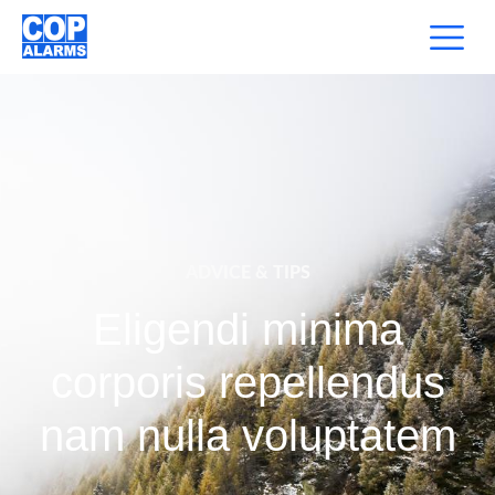
ADVICE & TIPS
Eligendi minima
corporis repellendus
nam nulla voluptatem