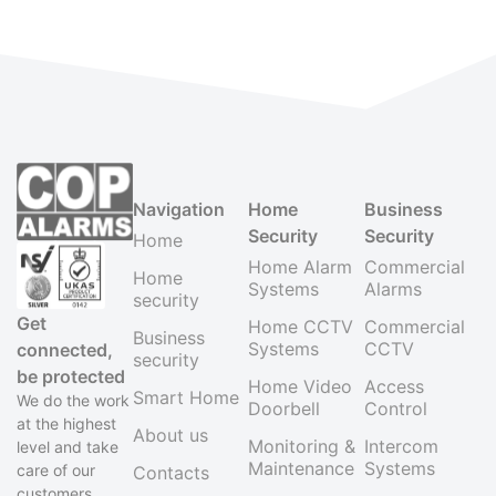
Navigation
Home
Business
Security
Security
Home
Home Alarm
Commercial
Home
Systems
Alarms
security
Get
Home CCTV
Commercial
Business
Systems
CCTV
connected,
security
be protected
Home Video
Access
Smart Home
We do the work
Doorbell
Control
at the highest
About us
Monitoring &
Intercom
level and take
Maintenance
Systems
care of our
Contacts
customers