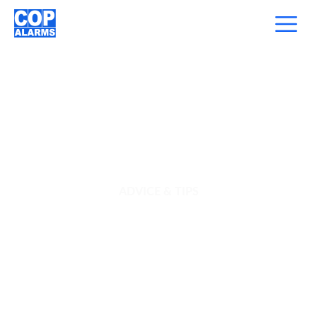
ADVICE & TIPS
Sit qui dolorem
dolorem veniam aut