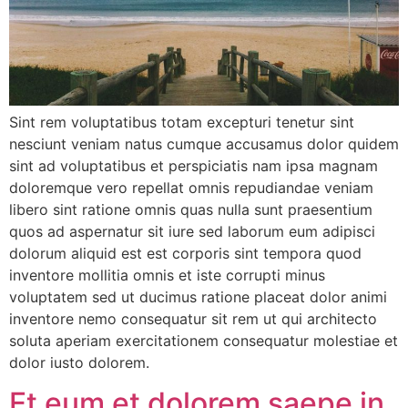
Sint rem voluptatibus totam excepturi tenetur sint
nesciunt veniam natus cumque accusamus dolor quidem
sint ad voluptatibus et perspiciatis nam ipsa magnam
doloremque vero repellat omnis repudiandae veniam
libero sint ratione omnis quas nulla sunt praesentium
quos ad aspernatur sit iure sed laborum eum adipisci
dolorum aliquid est est corporis sint tempora quod
inventore mollitia omnis et iste corrupti minus
voluptatem sed ut ducimus ratione placeat dolor animi
inventore nemo consequatur sit rem ut qui architecto
soluta aperiam exercitationem consequatur molestiae et
dolor iusto dolorem.
Et eum et dolorem saepe in