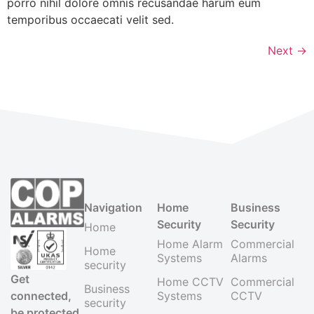
porro nihil dolore omnis recusandae harum eum
temporibus occaecati velit sed.
Next
→
Navigation
Home
Business
Security
Security
Home
Home Alarm
Commercial
Home
Systems
Alarms
security
Get
Home CCTV
Commercial
Business
Systems
CCTV
connected,
security
be protected